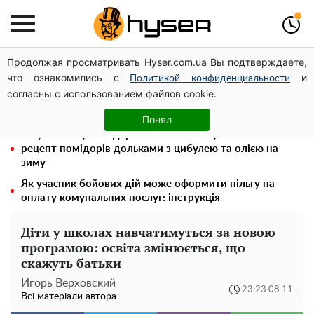
Продолжая просматривать Hyser.com.ua Вы подтверждаете,
Гола Олена Тополя у цікавих позах змусила відвисати
что ознакомились с
и
щелепи: злив відео – було лише початком
Политикой конфиденциальности
согласны с использованием файлов cookie.
Олена Тополя злив відео – це далеко не все: фронтмен
"Антитіла" Тарас Тополя став наступним
Понял
Таку смакоту ви відкриватимете банку за банкою:
рецепт помідорів дольками з цибулею та олією на
зиму
Як учасник бойових дій може оформити пільгу на
оплату комунальних послуг: інструкція
Діти у школах навчатимуться за новою
програмою: освіта змінюється, що
скажуть батьки
Игорь Верховский
23:23 08.11
Всі матеріали автора