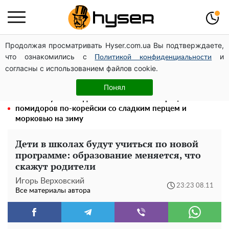
Продолжая просматривать Hyser.com.ua Вы подтверждаете,
Посол ОБСЕ во второй раз посетил место российского
что ознакомились с
и
удара по жилому дому на Подоле
Политикой конфиденциальности
согласны с использованием файлов cookie.
Его придется просто вылить: сколько можно хранить
бензин в пластиковой канистре
Понял
Такой закуски всегда оказывается мало: рецепт
помидоров по-корейски со сладким перцем и
морковью на зиму
Дети в школах будут учиться по новой
программе: образование меняется, что
скажут родители
Игорь Верховский
23:23 08.11
Все материалы автора