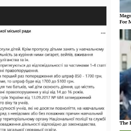
Magn
For 
The 