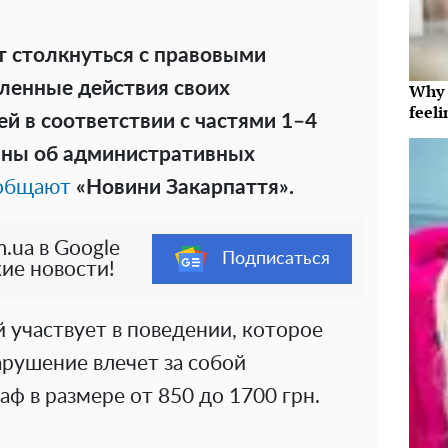
т столкнуться с правовыми
ленные действия своих
Why t
feeli
й в соответствии с частями 1–4
ины об административных
общают
«Новини Закарпаття».
.ua в Google
Подписаться
ие новости!
 участвует в поведении, которое
арушение влечет за собой
 в размере от 850 до 1700 грн.