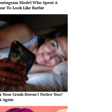
Instagram Model Who Spent A
une To Look Like Barbie
k Your Crush Doesn't Notice You?
k Again