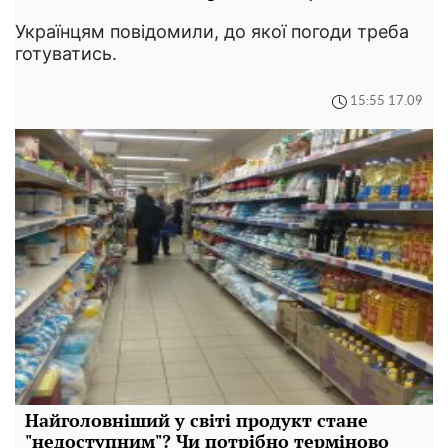
Українцям повідомили, до якої погоди треба
готуватись.
15:55 17.09
Найголовніший у світі продукт стане
"недоступним"? Чи потрібно терміново