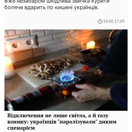
Вже незабаром шкідлива звичка курити
боляче вдарить по кишені українців.
18:00 17.09
Відключення не лише світла, а й газу
взимку: українців "паралізували" диким
сценарієм