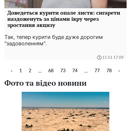
Доведеться курити опале листя: сигарети
наздоженуть за цінами ікру через
зростання акцизу
Так, тепер курити буде дуже дорогим
"задоволенням".
11:51 17.09
...
...
‹
1
2
68
73
74
77
78
›
Фото та відео новини