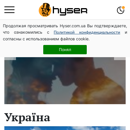
Продолжая просматривать Hyser.com.ua Вы подтверждаете,
В які дати народжуються найвірніші
что ознакомились с
и
Политикой конфиденциальности
чоловіки: краще одразу перевірити,
согласны с использованием файлов cookie.
щоб потім не страждати
Понял
Україна