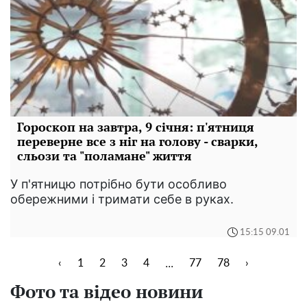
Гороскоп на завтра, 9 січня: п'ятниця
переверне все з ніг на голову - сварки,
сльози та "поламане" життя
У п'ятницю потрібно бути особливо
обережними і тримати себе в руках.
15:15 09.01
...
‹
1
2
3
4
77
78
›
Фото та відео новини