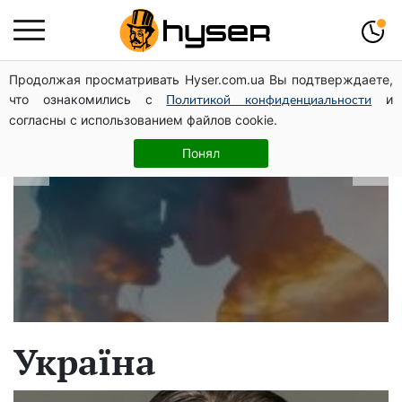
Продолжая просматривать Hyser.com.ua Вы подтверждаете,
В які дати народжуються найвірніші
что ознакомились с
и
Политикой конфиденциальности
чоловіки: краще одразу перевірити,
согласны с использованием файлов cookie.
щоб потім не страждати
Понял
Україна