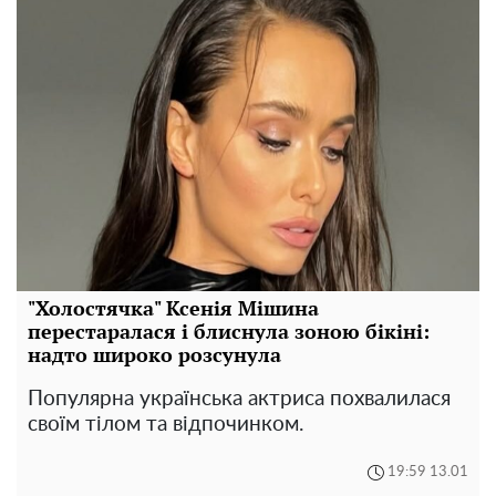
"Холостячка" Ксенія Мішина
перестаралася і блиснула зоною бікіні:
надто широко розсунула
Популярна українська актриса похвалилася
своїм тілом та відпочинком.
19:59 13.01