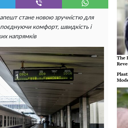
апешт стане новою зручністю для
, поєднуючи комфорт, швидкість і
их напрямків
The 
Reve
Plast
Mode