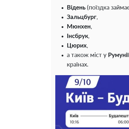
Відень
(поїздка займа
Зальцбург
,
Мюнхен
,
Інсбрук
,
Цюрих
,
а також міст у
Румунії
країнах.