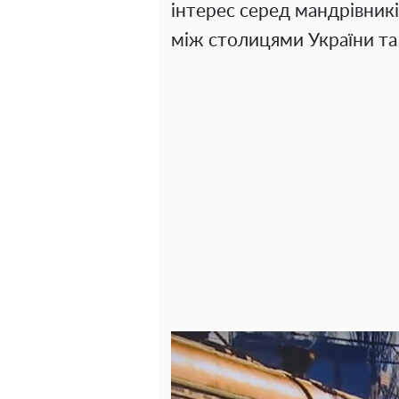
інтерес серед мандрівникі
між столицями України та