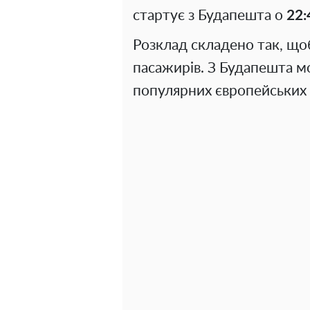
стартує з Будапешта о
22:
Розклад складено так, що
пасажирів. З Будапешта м
популярних європейських м