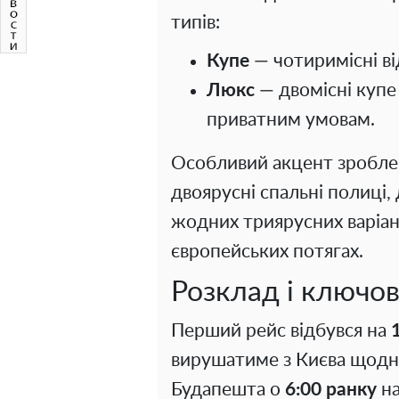
типів:
Купе
— чотиримісні ві
Люкс
— двомісні купе 
приватним умовам.
Особливий акцент зроблен
двоярусні спальні полиці,
жодних триярусних варіант
європейських потягах.
Розклад і ключо
Перший рейс відбувся на
вирушатиме з Києва щодн
Будапешта о
6:00 ранку
на