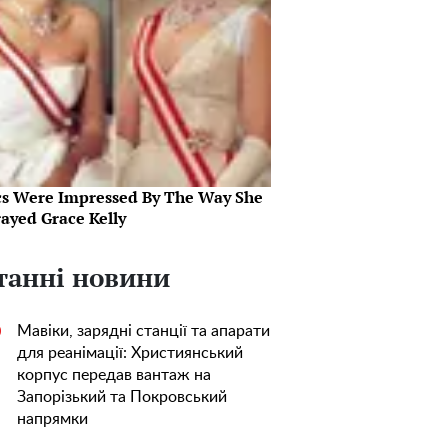
ics Were Impressed By The Way She
rayed Grace Kelly
танні новини
Мавіки, зарядні станції та апарати
0
для реанімації: Християнський
корпус передав вантаж на
Запорізький та Покровський
напрямки