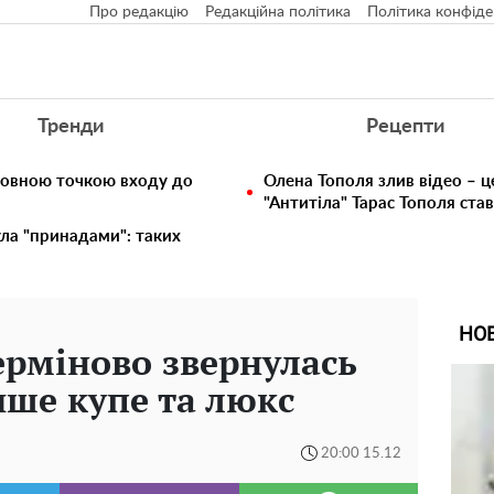
Про редакцію
Редакційна політика
Політика конфіде
Тренди
Рецепти
ловною точкою входу до
Олена Тополя злив відео – ц
"Антитіла" Тарас Тополя ста
ула "принадами": таких
НО
ерміново звернулась
ише купе та люкс
20:00 15.12