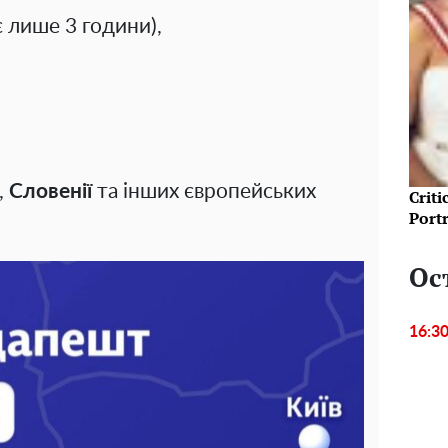
є лише 3 години),
,
Словенії
та інших європейських
Crit
Port
Ос
16:3