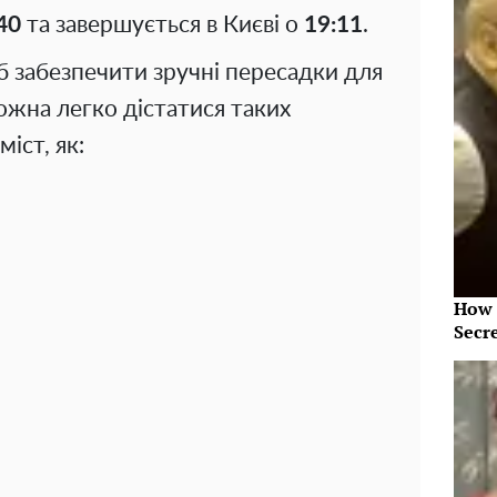
40
та завершується в Києві о
19:11
.
б забезпечити зручні пересадки для
ожна легко дістатися таких
іст, як:
How 
Secr