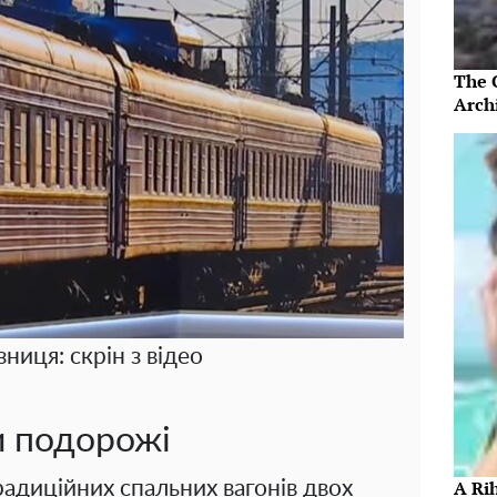
The 
Arch
зниця: скрін з відео
и подорожі
A Ri
радиційних спальних вагонів двох