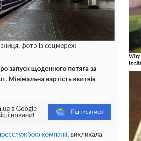
ізниця, фото із соцмереж
Why t
feeli
ро запуск щоденного потяга за
. Мінімальна вартість квитків
.ua в Google
Підписатися
іші новини!
пресслужбою компанії
, викликала