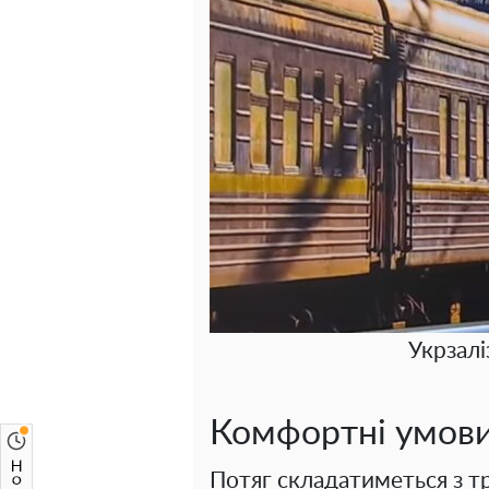
Укрзалі
Комфортні умов
Потяг складатиметься з т