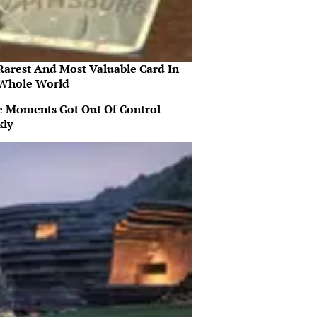
Rarest And Most Valuable Card In
Whole World
 Moments Got Out Of Control
kly