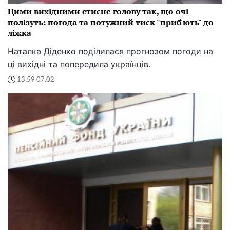
Цими вихідними стисне голову так, що очі
полізуть: погода та потужний тиск "приб'ють" до
ліжка
Наталка Діденко поділилася прогнозом погоди на
ці вихідні та попередила українців.
13:59 07.02