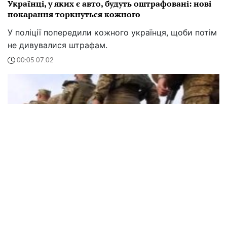
Українці, у яких є авто, будуть оштрафовані: нові
покарання торкнуться кожного
У поліції попередили кожного українця, щоби потім
не дивувалися штрафам.
00:05 07.02
Термінове скасування броні та моментальна