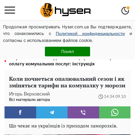
Продолжая просматривать Hyser.com.ua Вы подтверждаете,
Олена Тополя злив відео – це далеко не все: фронтмен
что ознакомились с
и
"Антитіла" Тарас Тополя став наступним
Политикой конфиденциальности
согласны с использованием файлов cookie.
Повністю гола Анна Трінчер блиснула "принадами":
таких розмірів ви ще не бачили
Понял
Як учасник бойових дій може оформити пільгу на
оплату комунальних послуг: інструкція
Коли почнеться опалювальний сезон і як
зміняться тарифи на комуналку у морози
Игорь Верховский
14:34 09.10
Всі матеріали автора
Що чекає на українців із приходом заморозків.