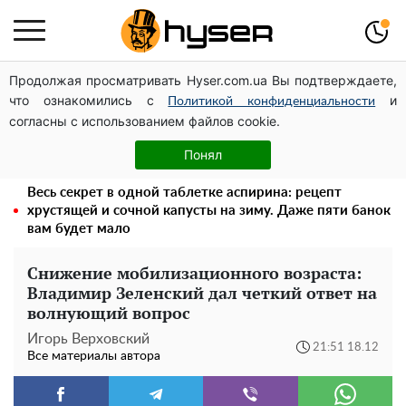
Продолжая просматривать Hyser.com.ua Вы подтверждаете,
Дроны с наценкой: Александр Конотопский вывел
что ознакомились с
и
миллионы оборонного бюджета через фиктивную
Политикой конфиденциальности
согласны с использованием файлов cookie.
фирму в Эстонии
Полностью голая Анна Тринчер блеснула
Понял
"прелестями": таких размеров вы еще не видели
Весь секрет в одной таблетке аспирина: рецепт
хрустящей и сочной капусты на зиму. Даже пяти банок
вам будет мало
Снижение мобилизационного возраста:
Владимир Зеленский дал четкий ответ на
волнующий вопрос
Игорь Верховский
21:51 18.12
Все материалы автора