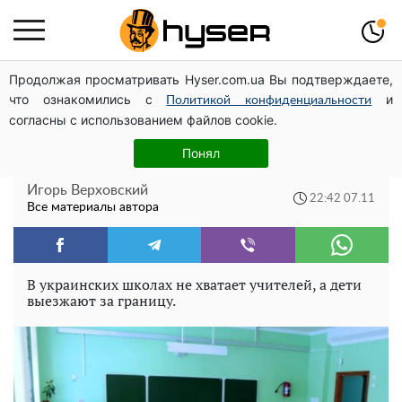
Продолжая просматривать Hyser.com.ua Вы подтверждаете,
Полностью голая Анна Тринчер блеснула
что ознакомились с
и
"прелестями": таких размеров вы еще не видели
Политикой конфиденциальности
согласны с использованием файлов cookie.
На грани катастрофы: в школах
Понял
сложилась тревожная ситуация
Игорь Верховский
22:42 07.11
Все материалы автора
В украинских школах не хватает учителей, а дети
выезжают за границу.