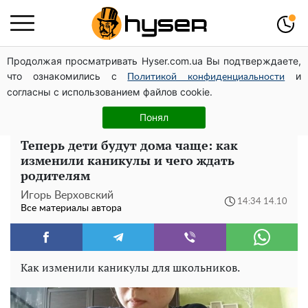
Продолжая просматривать Hyser.com.ua Вы подтверждаете,
Может ли Почтовая площадь стать главной точкой
что ознакомились с
и
входа в исторический Киев
Политикой конфиденциальности
согласны с использованием файлов cookie.
Голая Елена Тополя в интересных позах заставила
отвисать челюсти: слив видео – было только началом
Понял
Теперь дети будут дома чаще: как
изменили каникулы и чего ждать
родителям
Игорь Верховский
14:34 14.10
Все материалы автора
Как изменили каникулы для школьников.