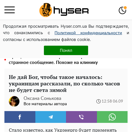
Продолжая просматривать Hyser.com.ua Вы подтверждаете,
Елена Тополя слив видео – это далеко не все:
что ознакомились с
и
фронтмен "Антитела" Тарас Тополя стал следующим
Политикой конфиденциальности
согласны с использованием файлов cookie.
Его придется просто вылить: сколько можно хранить
бензин в пластиковой канистре
Понял
Прощается с жизнью: Кристина Орбакайте оставила
странное сообщение. Похоже на клинику
Не дай Бог, чтобы такое началось:
украинцам рассказали, по сколько часов
не будет света зимой
Оксана Сонькова
12:58 06.09
Все материалы автора
Стало известно, как Укрэнерго будет применять