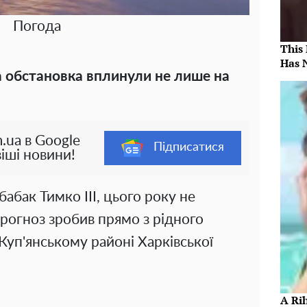
Погода
This
Has 
а обстановка вплинули не лише на
.ua в Google
Підписатися
іші новини!
абак Тимко III, цього року не
 прогноз зробив прямо з рідного
 Куп'янському районі Харківської
A Ri