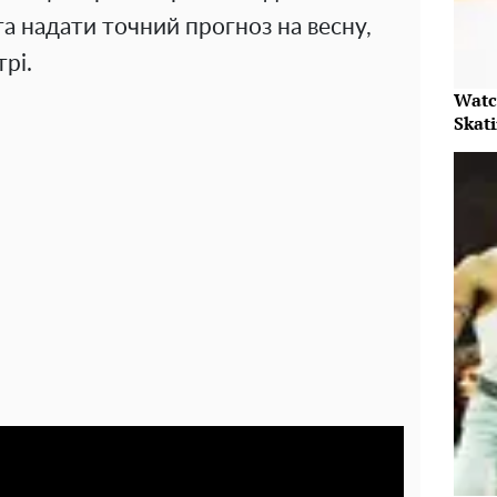
та надати точний прогноз на весну,
трі.
Watc
Skat