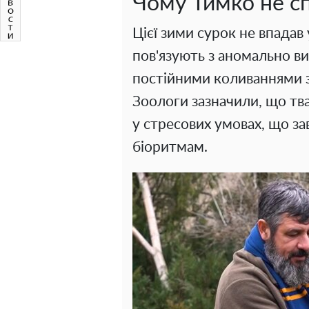
Чому Тимко не сп
Цієї зими сурок не впадав
пов'язують з аномально в
постійними коливаннями зе
Зоологи зазначили, що тв
у стресових умовах, що з
біоритмам.