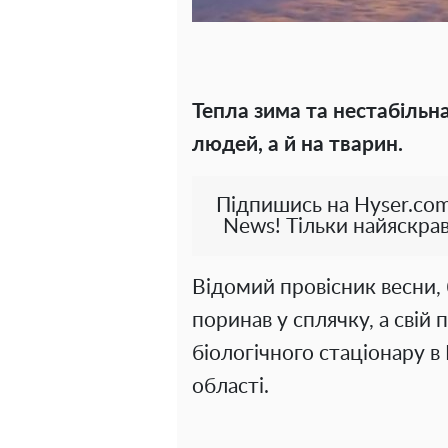
Тепла зима та нестабільн
людей, а й на тварин.
Підпишись на Hyser.com
News! Тільки найяскрав
Відомий провісник весни, б
поринав у сплячку, а свій
біологічного стаціонару в
області.