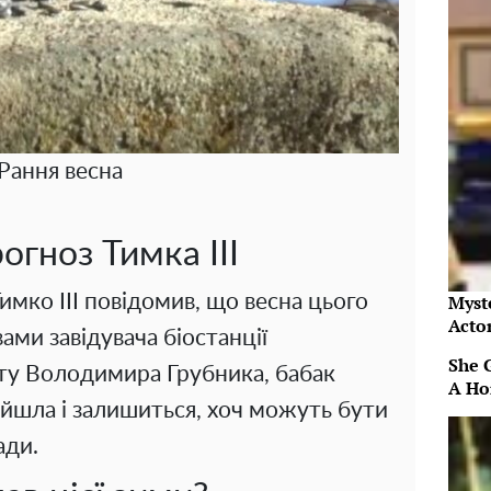
Рання весна
огноз Тимка III
Тимко III повідомив, що весна цього
Myst
Acto
ами завідувача біостанції
She 
ту Володимира Грубника, бабак
A Ho
ийшла і залишиться, хоч можуть бути
ади.