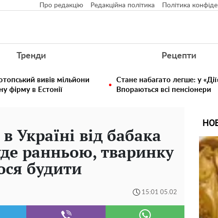
Про редакцію
Редакційна політика
Політика конфіде
Тренди
Рецепти
отопський вивів мільйони
Стане набагато легше: у «Дії
у фірму в Естонії
Впораються всі пенсіонери
НО
в Україні від бабака
уде ранньою, тваринку
ося будити
15:01 05.02