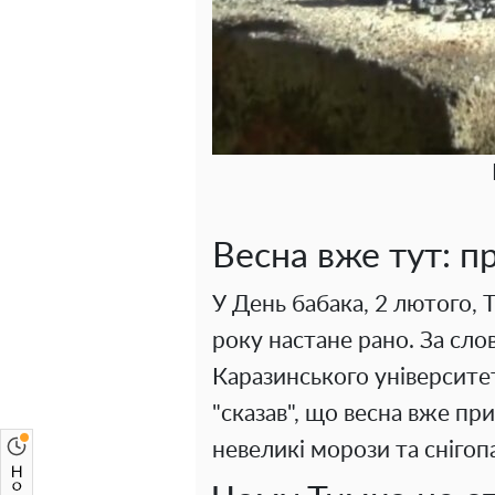
Весна вже тут: пр
У День бабака, 2 лютого, 
року настане рано. За слов
Каразинського університе
"сказав", що весна вже пр
невеликі морози та снігоп