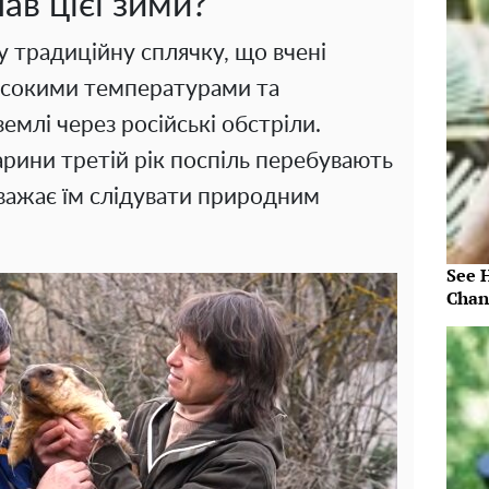
ав цієї зими?
 у традиційну сплячку, що вчені
исокими температурами та
млі через російські обстріли.
арини третій рік поспіль перебувають
аважає їм слідувати природним
See 
Chan