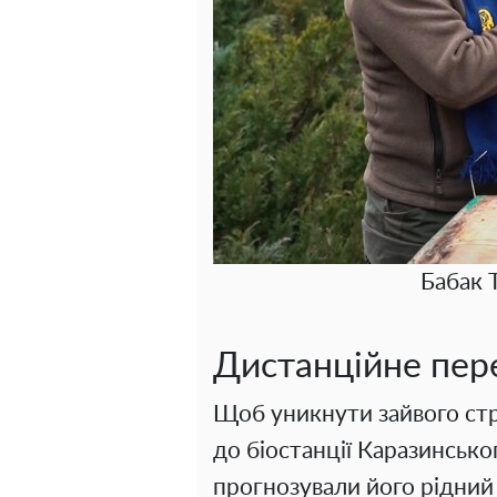
Бабак Т
Дистанційне пер
Щоб уникнути зайвого стр
до біостанції Каразинськог
прогнозували його рідний