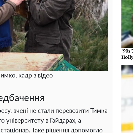
’90s
Holl
имко, кадр з відео
едбачення
есу, вчені не стали перевозити Тимка
о університету в Гайдарах, а
 стаціонар. Таке рішення допомогло