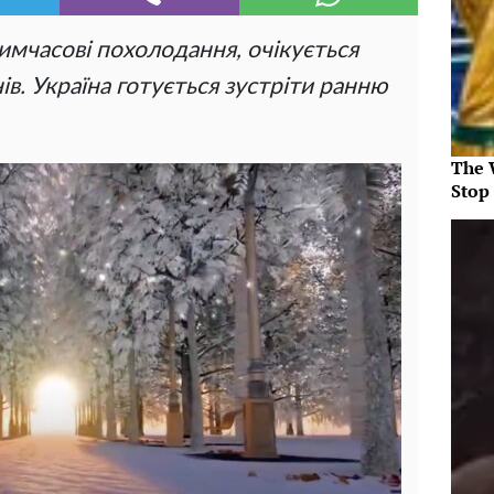
мчасові похолодання, очікується
в. Україна готується зустріти ранню
The 
Stop