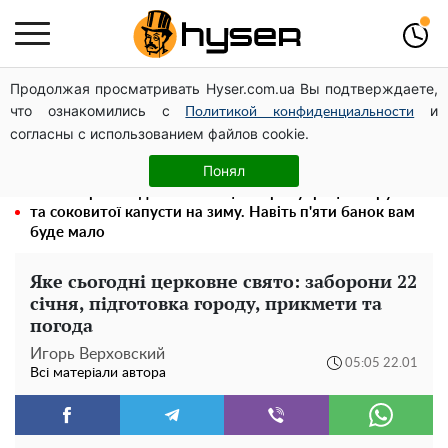
Продолжая просматривать Hyser.com.ua Вы подтверждаете,
Повністю гола Анна Трінчер блиснула "принадами":
что ознакомились с
и
таких розмірів ви ще не бачили
Политикой конфиденциальности
согласны с использованием файлов cookie.
Швидка смакота на кожен день: рецепт маринованої
закуски з баклажанів з овочами
Понял
Весь секрет в одній таблетці аспірину: рецепт хрумкої
та соковитої капусти на зиму. Навіть п'яти банок вам
буде мало
Яке сьогодні церковне свято: заборони 22
січня, підготовка городу, прикмети та
погода
Игорь Верховский
05:05 22.01
Всі матеріали автора