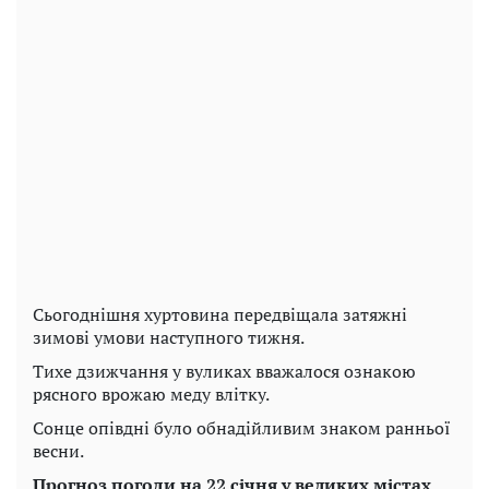
Сьогоднішня хуртовина передвіщала затяжні
зимові умови наступного тижня.
Тихе дзижчання у вуликах вважалося ознакою
рясного врожаю меду влітку.
Сонце опівдні було обнадійливим знаком ранньої
весни.
Прогноз погоди на 22 січня у великих містах