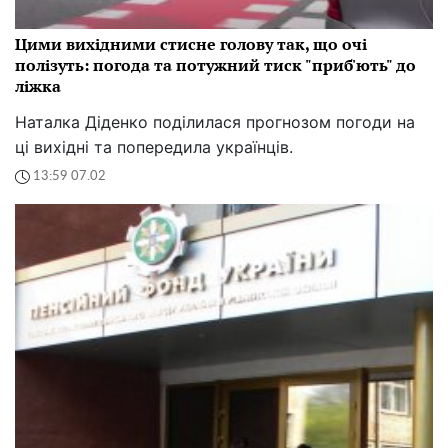
Цими вихідними стисне голову так, що очі
полізуть: погода та потужний тиск "приб'ють" до
ліжка
Наталка Діденко поділилася прогнозом погоди на
ці вихідні та попередила українців.
13:59 07.02