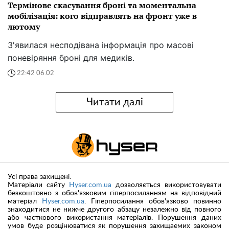
Термінове скасування броні та моментальна
мобілізація: кого відправлять на фронт уже в
лютому
З'явилася несподівана інформація про масові
поневіряння броні для медиків.
22:42 06.02
Читати далі
Усі права захищені.
Матеріали сайту
Hyser.com.ua
дозволяється використовувати
безкоштовно з обов'язковим гіперпосиланням на відповідний
матеріал
Hyser.com.ua
. Гіперпосилання обов'язково повинно
знаходитися не нижче другого абзацу незалежно від повного
або часткового використання матеріалів. Порушення даних
умов буде розцінюватися як порушення захищаемих законом