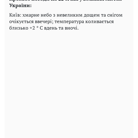
України:
Київ: хмарне небо з невеликим дощем та снігом
очікується ввечері; температура коливається
близько +2 ° C вдень та вночі.