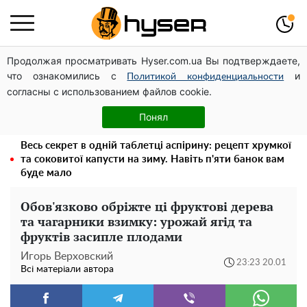
Продолжая просматривать Hyser.com.ua Вы подтверждаете,
Дрони із націнкою: Олександр Конотопський вивів
что ознакомились с
и
мільйони оборонного бюджету через фіктивну фірму в
Политикой конфиденциальности
согласны с использованием файлов cookie.
Естонії
Його доведеться просто вилити: скільки можна
Понял
зберігати бензин у пластиковій каністрі
Весь секрет в одній таблетці аспірину: рецепт хрумкої
та соковитої капусти на зиму. Навіть п'яти банок вам
буде мало
Обов'язково обріжте ці фруктові дерева
та чагарники взимку: урожай ягід та
фруктів засипле плодами
Игорь Верховский
23:23 20.01
Всі матеріали автора