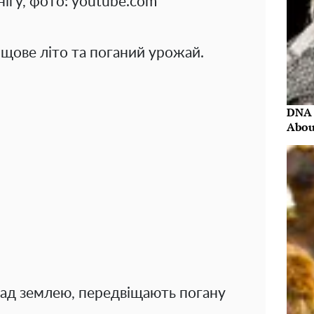
нігу, фото: youtube.com
щове літо та поганий урожай.
DNA 
Abou
над землею, передвіщають погану