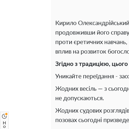
Кирило Олександрійський 
продовживши його справу.
проти єретичних навчань, 
вплив на розвиток богосл
Згідно з традицією, цього
Уникайте переїдання - за
Жодних весіль — з сьогодн
не допускаються.
Жодних судових розглядів
позовах сьогодні призведе