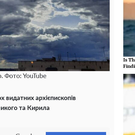
Is T
Findi
. Фото: YouTube
ох видатних архієпископів
ликого та Кирила