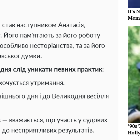
It's 
Memb
став наступником Анатасія,
 Його пам'ятають за його роботу
особливо несторіанства, та за його
овської думки.
 дня слід уникати певних практик:
охочується утримання.
ішнього дня і до Великодня весілля
 — вважається, що участь у судових
’90s
 до несприятливих результатів.
Holl