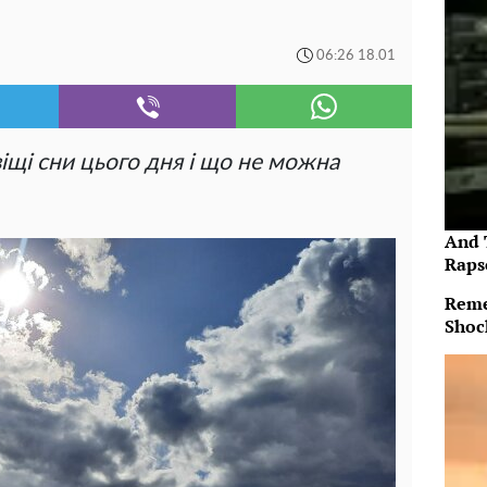
06:26 18.01
іщі сни цього дня і що не можна
And 
Raps
Reme
Shoc