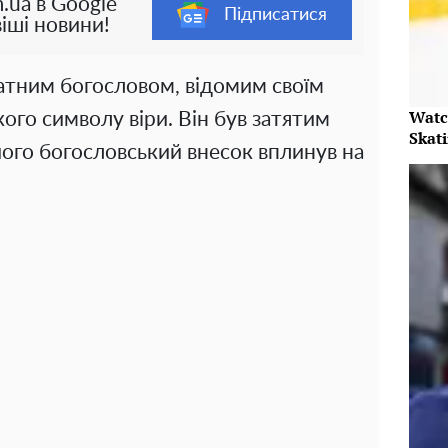
.ua в Google
Підписатися
іші новини!
атним богословом, відомим своїм
Watc
ого символу віри. Він був затятим
Skat
його богословський внесок вплинув на