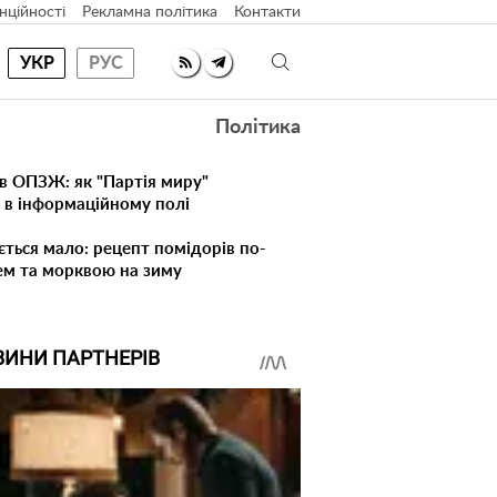
нційності
Рекламна політика
Контакти
УКР
РУС
Політика
в ОПЗЖ: як "Партія миру"
я в інформаційному полі
ється мало: рецепт помідорів по-
ем та морквою на зиму
ВИНИ ПАРТНЕРІВ