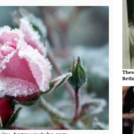
Thes
Reth