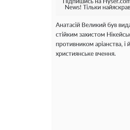
Підпишись на Hyser.com
News! Тільки найяскрав
Анатасій Великий був вид
стійким захистом Нікейськ
противником аріанства, і 
християнське вчення.