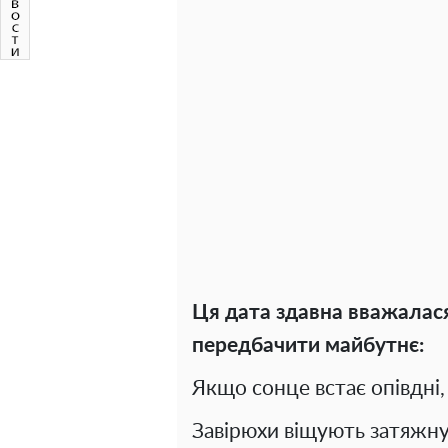
Ця дата здавна вважалася
передбачити майбутнє:
Якщо сонце встає опівдні,
Завірюхи віщують затяжну