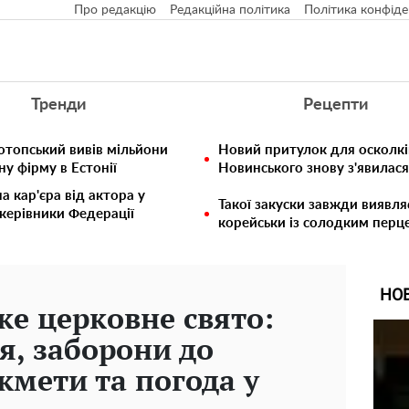
Про редакцію
Редакційна політика
Політика конфіде
Тренди
Рецепти
отопський вивів мільйони
Новий притулок для осколкі
у фірму в Естонії
Новинського знову з'явилас
 кар'єра від актора у
Такої закуски завжди виявля
 керівники Федерації
корейськи із солодким перц
НО
ке церковне свято:
ня, заборони до
кмети та погода у