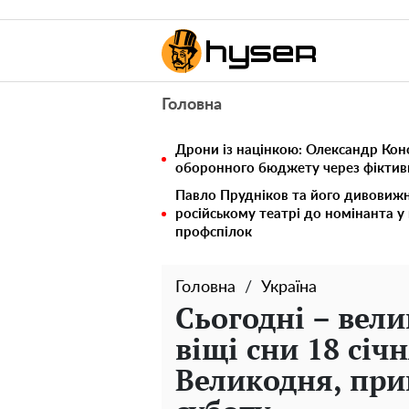
Головна
Дрони із націнкою: Олександр Кон
оборонного бюджету через фіктивн
Павло Прудніков та його дивовижна
російському театрі до номінанта у
профспілок
Головна
Україна
Сьогодні – вели
віщі сни 18 січ
Великодня, при