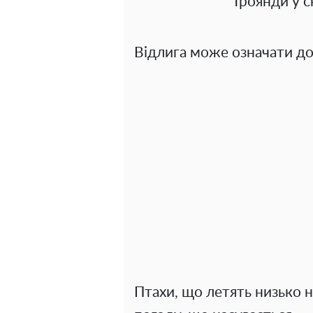
Троянди у с
Відлига може означати до
Птахи, що летять низько 