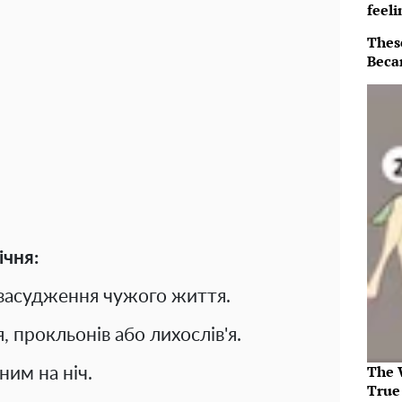
feeli
Thes
Beca
ічня:
 засудження чужого життя.
, прокльонів або лихослів'я.
The 
ним на ніч.
True