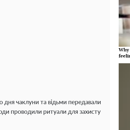
Why t
feeli
о дня чаклуни та відьми передавали
люди проводили ритуали для захисту