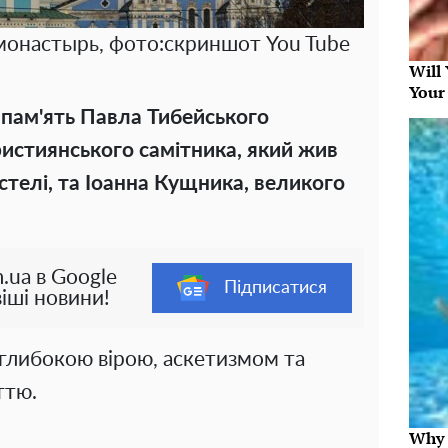
онастырь, фото:скриншот You Tube
Will
Your
 пам'ять Павла Тибейського
християнського самітника, який жив
устелі, та Іоанна Кущника, великого
.ua в Google
Підписатися
іші новини!
ю глибокою вірою, аскетизмом та
ттю.
Why t