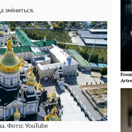
а зміниться.
From
Actre
а. Фото: YouTube