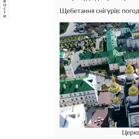
Щебетання снігурів: погод
Церкв