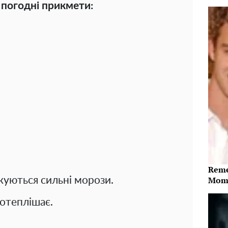
ні погодні прикмети:
Reme
Mome
ікуються сильні морози.
потеплішає.