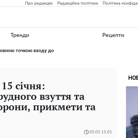
Про редакцію
Редакційна політика
Політика конфіде
Тренди
Рецепти
ловною точкою входу до
НО
15 січня:
рудного взуття та
борони, прикмети та
05:05 15.01