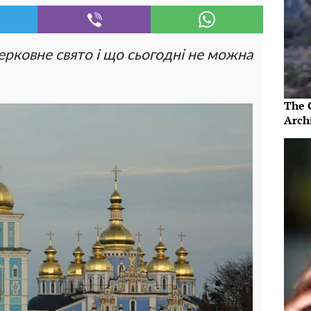
ерковне свято і що сьогодні не можна
The 
Arch