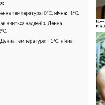
я:
Денна температура: 0°C, нічна: -1°C.
How 
 закінчиться надвечір. Денна
It Al
2°C.
 Денна температура: +1°C, нічна: