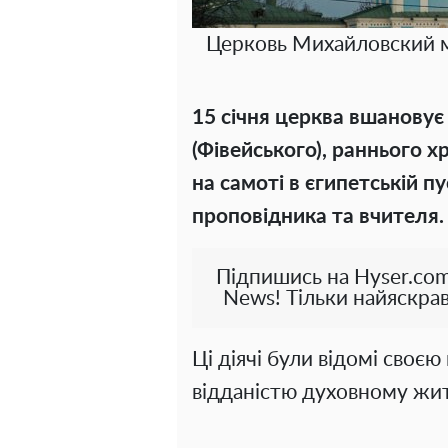
Церковь Михайловский м
15 січня церква вшановує
(Фівейського), раннього 
на самоті в єгипетській п
проповідника та вчителя.
Підпишись на Hyser.com
News! Тільки найяскрав
Ці діячі були відомі своє
відданістю духовному жи