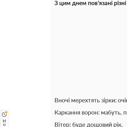
З цим днем ​​пов'язані різ
Вночі мерехтять зірки: оч
Каркання ворон: мабуть, 
Вітер: буде дощовий рік.