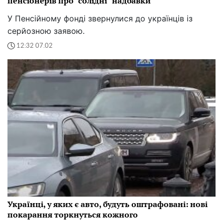
пенсіонерів про "солідні" надбавки
У Пенсійному фонді звернулися до українців із
серйозною заявою.
12:32 07.02
Українці, у яких є авто, будуть оштрафовані: нові
покарання торкнуться кожного