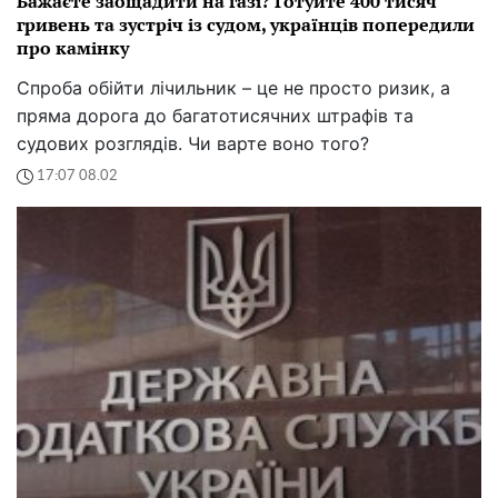
Бажаєте заощадити на газі? Готуйте 400 тисяч
гривень та зустріч із судом, українців попередили
про камінку
Спроба обійти лічильник – це не просто ризик, а
пряма дорога до багатотисячних штрафів та
судових розглядів. Чи варте воно того?
17:07 08.02