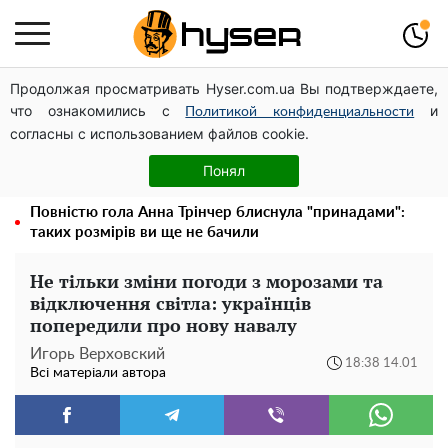
Продолжая просматривать Hyser.com.ua Вы подтверждаете,
Українська авіатранспортна асоціація звернулася до
что ознакомились с
и
Мінфіну із закликом уніфікувати оподаткування
Политикой конфиденциальности
согласны с использованием файлов cookie.
авіалізингу
Гола Олена Тополя у цікавих позах змусила відвисати
Понял
щелепи: злив відео – було лише початком
Повністю гола Анна Трінчер блиснула "принадами":
таких розмірів ви ще не бачили
Не тільки зміни погоди з морозами та
відключення світла: українців
попередили про нову навалу
Игорь Верховский
18:38 14.01
Всі матеріали автора