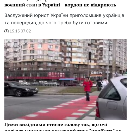
воєнний стан в Україні – кордон не відкриють
Заслужений юрист України приголомшив українців
та попередив, до чого треба бути готовими.
15:15 07.02
Цими вихідними стисне голову так, що очі
полізуть: погода та потужний тиск "приб'ють" до