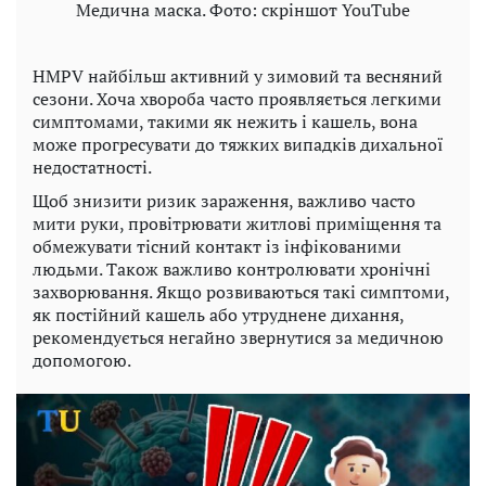
Медична маска. Фото: скріншот YouTubе
HMPV найбільш активний у зимовий та весняний
сезони. Хоча хвороба часто проявляється легкими
симптомами, такими як нежить і кашель, вона
може прогресувати до тяжких випадків дихальної
недостатності.
Щоб знизити ризик зараження, важливо часто
мити руки, провітрювати житлові приміщення та
обмежувати тісний контакт із інфікованими
людьми. Також важливо контролювати хронічні
захворювання. Якщо розвиваються такі симптоми,
як постійний кашель або утруднене дихання,
рекомендується негайно звернутися за медичною
допомогою.