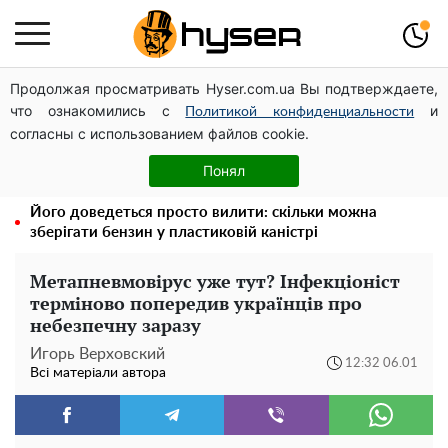
Продолжая просматривать Hyser.com.ua Вы подтверждаете,
Повністю гола Анна Трінчер блиснула "принадами":
что ознакомились с
и
таких розмірів ви ще не бачили
Политикой конфиденциальности
согласны с использованием файлов cookie.
Таку смакоту ви відкриватимете банку за банкою:
рецепт помідорів дольками з цибулею та олією на
Понял
зиму
Його доведеться просто вилити: скільки можна
зберігати бензин у пластиковій каністрі
Метапневмовірус уже тут? Інфекціоніст
терміново попередив українців про
небезпечну заразу
Игорь Верховский
12:32 06.01
Всі матеріали автора