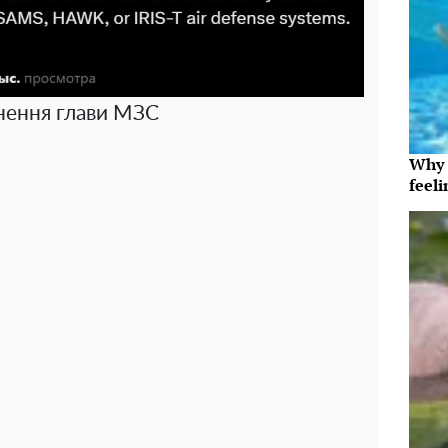
нення глави МЗС
Why t
feeli