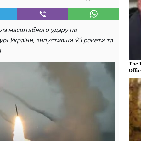
ала масштабного удару по
рі України, випустивши 93 ракети та
в
The R
Offic