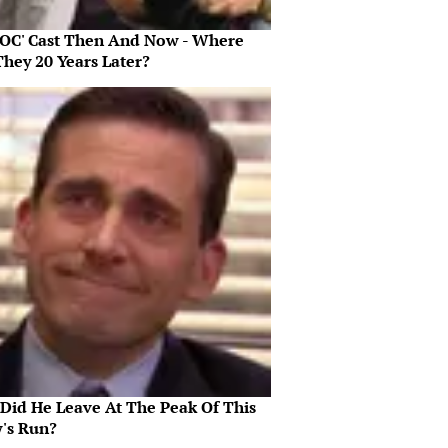
 OC' Cast Then And Now - Where
They 20 Years Later?
Did He Leave At The Peak Of This
's Run?