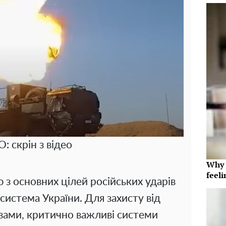
: скрін з відео
Why t
feeli
ю з основних цілей російських ударів
система України. Для захисту від
овами, критично важливі системи