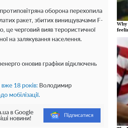
 протиповітряна оборона перехопила
илатих ракет, збитих винищувачами F-
Why t
feeli
о, це черговий вияв терористичної
аної на залякування населення.
енерго оновив графіки відключень
вже 18 років:
Володимир
до мобілізації.
.ua в Google
Підписатися
іші новини!