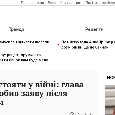
Про редакцію
Редакційна політика
Політика конфіде
Тренди
Рецепти
 змусила відвисати щелепи:
Повністю гола Анна Трінчер
розмірів ви ще не бачили
ину: рецепт хрумкої та
п'яти банок вам буде мало
НО
стояти у війні: глава
обив заяву після
и
19:39 13.12