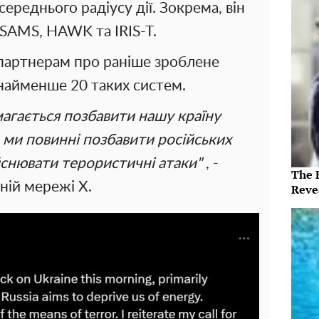
ереднього радіусу дії. Зокрема, він
ASAMS, HAWK та IRIS-T.
 партнерам про раніше зроблене
найменше 20 таких систем.
магається позбавити нашу країну
 ми повинні позбавити російських
йснювати терористичні атаки"
, -
The 
ній мережі X.
Reve