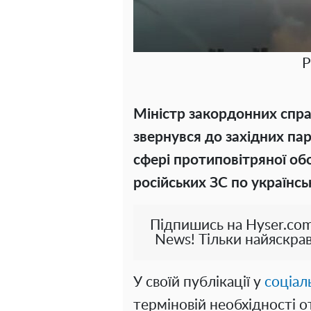
Р
Міністр закордонних спра
звернувся до західних пар
сфері протиповітряної об
російських ЗС по українсь
Підпишись на Hyser.com
News! Тільки найяскрав
У своїй публікації у
соціал
терміновій необхідності