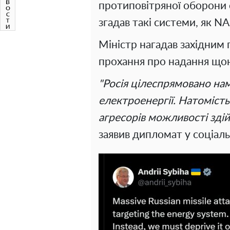
протиповітряної оборони с
згадав такі системи, як N
Міністр нагадав західним
прохання про надання що
"Росія цілеспрямовано на
електроенергії. Натомість
агресорів можливості зді
заявив дипломат у соціаль