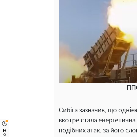
ППО
Сибіга зазначив, що одніє
вкотре стала енергетична 
подібних атак, за його сл