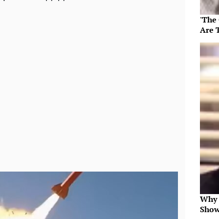
'The
Are 
Why 
Show