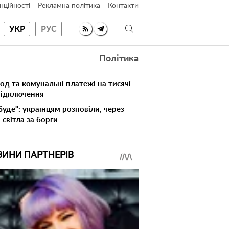
нційності
Рекламна політика
Контакти
УКР
РУС
Політика
лод та комунальні платежі на тисячі
 відключення
буде": українцям розповіли, через
світла за борги
ВИНИ ПАРТНЕРІВ