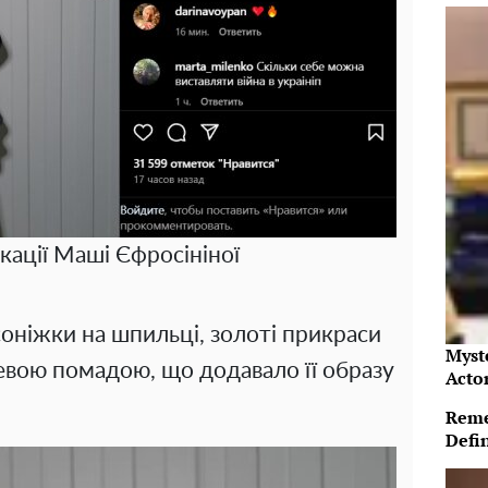
кації Маші Єфросініної
ніжки на шпильці, золоті прикраси
Myst
евою помадою, що додавало її образу
Acto
Reme
Defi