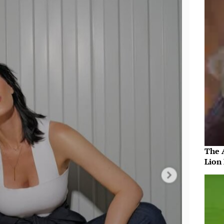
The 
Lion