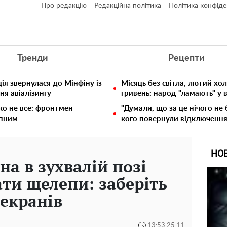
Про редакцію
Редакційна політика
Політика конфіде
Тренди
Рецепти
ія звернулася до Мінфіну із
Місяць без світла, лютий хо
ня авіалізингу
гривень: народ "ламають" у
ко не все: фронтмен
"Думали, що за це нічого не 
упним
кого повернули відключення 
НО
а в зухвалій позі
ати щелепи: заберіть
 екранів
13:53 25.11