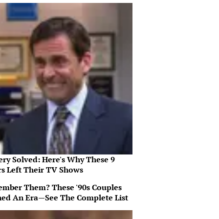
ery Solved: Here's Why These 9
rs Left Their TV Shows
mber Them? These '90s Couples
ned An Era—See The Complete List