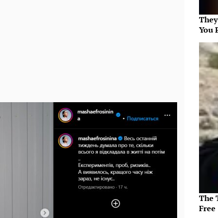
They
You 
The T
Free