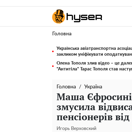
Головна
Українська авіатранспортна асоціац
закликом уніфікувати оподаткуван
Олена Тополя злив відео – це дале
"Антитіла" Тарас Тополя став наст
Головна
Україна
Маша Єфросинін
змусила відвис
пенсіонерів від
Игорь Верховский