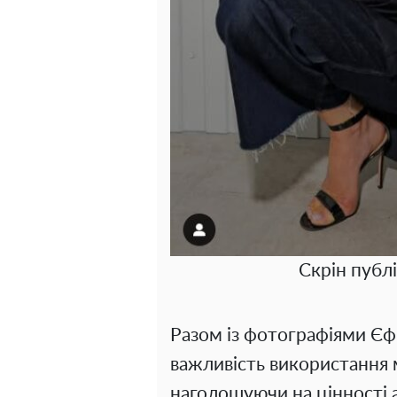
Скрін публі
Разом із фотографіями Єф
важливість використання 
наголошуючи на цінності 