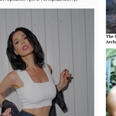
The 
Arch