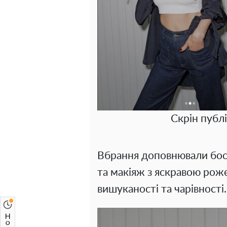
Скрін публі
Вбрання доповнювали босо
та макіяж з яскравою рож
вишуканості та чарівності.