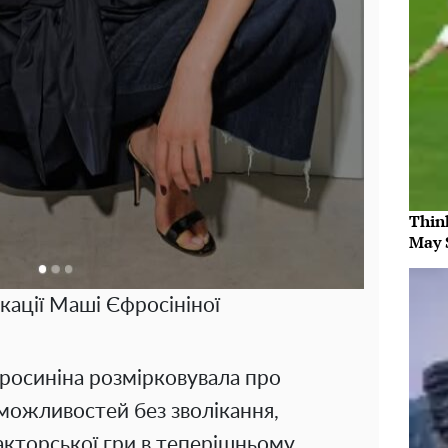
Thin
May 
кації Маші Єфросініної
росиніна розмірковувала про
можливостей без зволікання,
акторської гри в теперішньому.