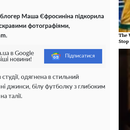
а блогер Маша Єфросиніна підкорила
скравими фотографіями,
The 
am.
Stop
.ua в Google
Підписатися
іші новини!
в студії, одягнена в стильний
ні джинси, білу футболку з глибоким
на талії.