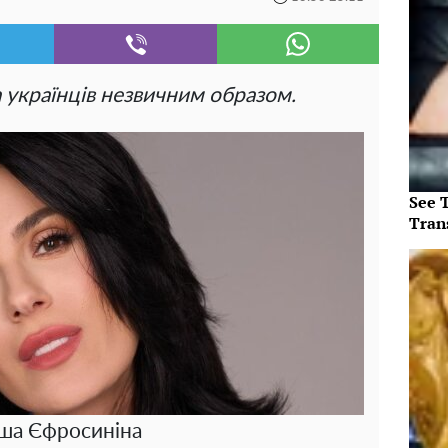
а українців незвичним образом.
See T
Tran
ша Єфросиніна