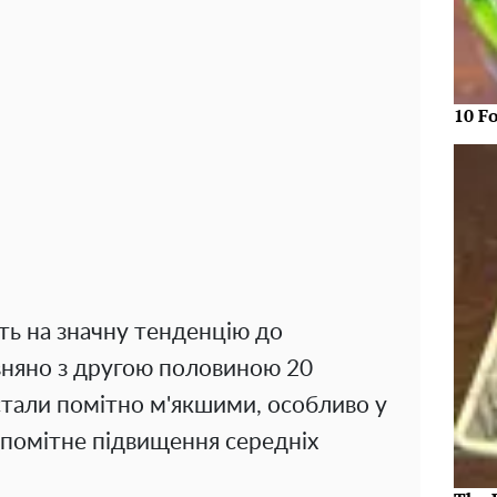
10 F
ть на значну тенденцію до
івняно з другою половиною 20
 стали помітно м'якшими, особливо у
я помітне підвищення середніх