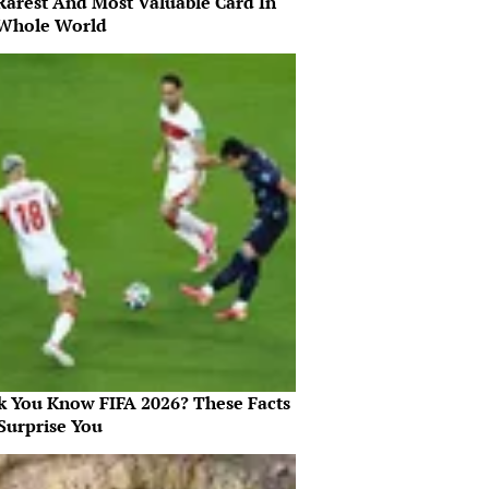
Rarest And Most Valuable Card In
Whole World
k You Know FIFA 2026? These Facts
Surprise You