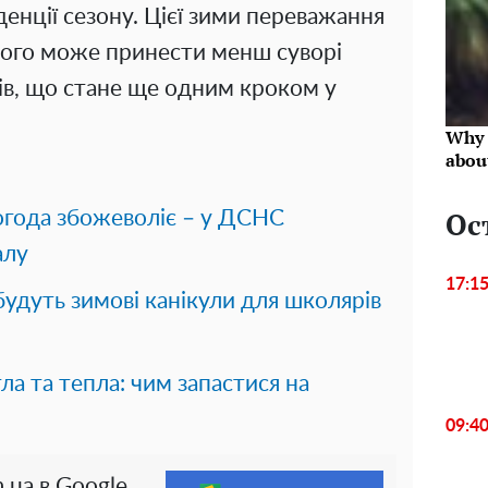
денції сезону. Цієї зими переважання
ого може принести менш суворі
ів, що стане ще одним кроком у
Why 
abou
Ос
погода збожеволіє – у ДСНС
алу
17:1
будуть зимові канікули для школярів
ла та тепла: чим запастися на
09:4
.ua в Google