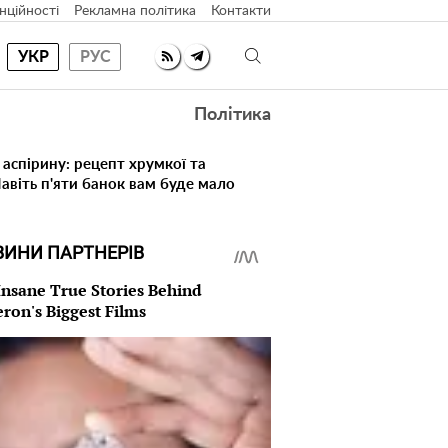
нційності
Рекламна політика
Контакти
УКР
РУС
Політика
 аспірину: рецепт хрумкої та
Навіть п'яти банок вам буде мало
ВИНИ ПАРТНЕРІВ
Insane True Stories Behind
ron's Biggest Films