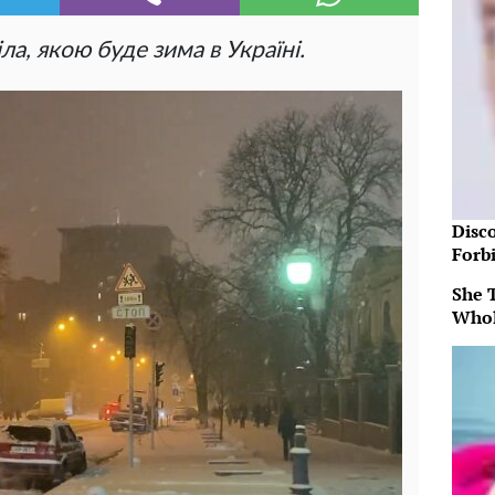
а, якою буде зима в Україні.
Disc
Forb
She 
Whol