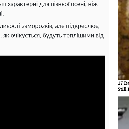
 характерні для пізньої осені, ніж
і.
ивості заморозків, але підкреслює,
, як очікується, будуть теплішими від
17 R
Still 