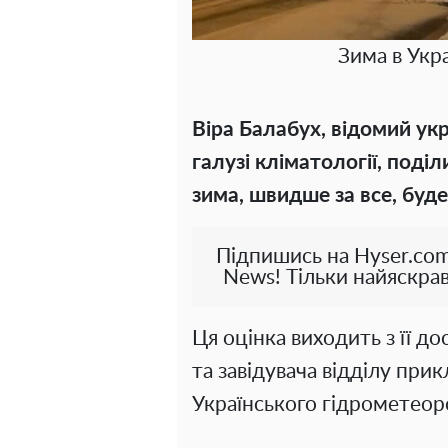
Зима в Укра
Віра Балабух, відомий ук
галузі кліматології, поді
зима, швидше за все, буде
Підпишись на Hyser.com
News! Тільки найяскрав
Ця оцінка виходить з її д
та завідувача відділу прик
Українського гідрометеор