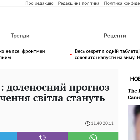
Про редакцію
Редакційна політика
Політика конфіде
Тренди
Рецепти
ко не все: фронтмен
Весь секрет в одній таблетці
упним
соковитої капусти на зиму. 
НО
: доленосний прогноз
The 
чення світла стануть
Came
11:40 20.11