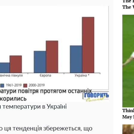
The 
The 
 температури в Україні
Thin
May 
 ця тенденція збережеться, що