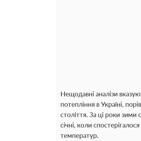
Нещодавні аналізи вказую
потепління в Україні, пор
століття. За ці роки зими
січні, коли спостерігалос
температур.