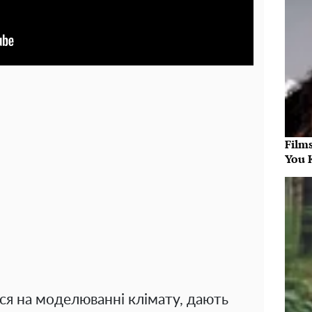
Film
You 
ься на моделюванні клімату, дають