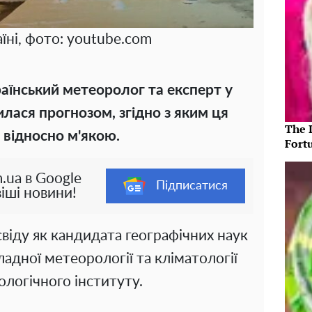
їні, фото: youtube.com
раїнський метеоролог та експерт у
лилася прогнозом, згідно з яким ця
The 
 відносно м'якою.
Fort
.ua в Google
Підписатися
іші новини!
освіду як кандидата географічних наук
ладної метеорології та кліматології
ологічного інституту.