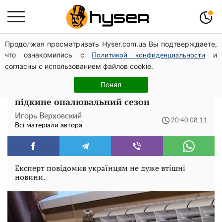
Продолжая просматривать Hyser.com.ua Вы подтверждаете,
Тому й виглядає так молодо: 5 простих та улюблених
что ознакомились с
и
страв Алли Пугачової, про які ви достеменно не знали
Политикой конфиденциальности
согласны с использованием файлов cookie.
Батареї ледь теплі, а платити за
Понял
комуналку треба: який "сюрприз"
підкине опалювальний сезон
Игорь Верховский
20:40 08.11
Всі матеріали автора
Експерт повідомив українцям не дуже втішні
новини.