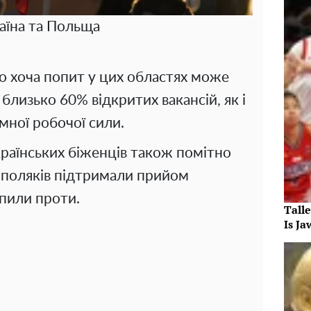
аїна та Польща
що хоча попит у цих областях може
близько 60% відкритих вакансій, як і
емної робочої сили.
країнських біженців також помітно
 поляків підтримали прийом
упили проти.
Tall
Is J