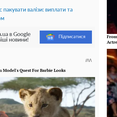
 пакувати валізи: виплати та
ом
.ua в Google
From
Підписатися
іші новини!
Actre