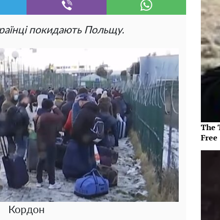
країнці покидають Польщу.
The T
Free
Кордон