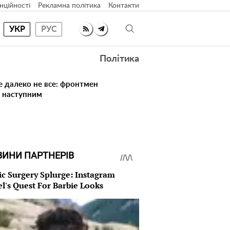
нційності
Рекламна політика
Контакти
УКР
РУС
Політика
е далеко не все: фронтмен
в наступним
ВИНИ ПАРТНЕРІВ
ic Surgery Splurge: Instagram
l's Quest For Barbie Looks