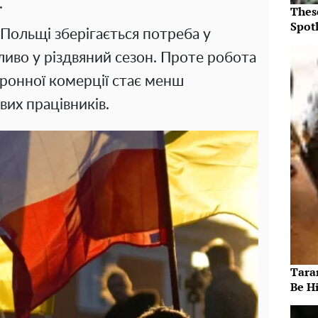
.
Thes
Spotl
 Польщі зберігається потреба у
ливо у різдвяний сезон. Проте робота
тронної комерції стає менш
их працівників.
Taran
Be Hi