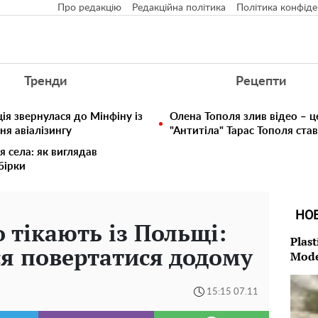
Про редакцію
Редакційна політика
Політика конфіде
Тренди
Рецепти
ія звернулася до Мінфіну із
Олена Тополя злив відео – ц
ня авіалізингу
"Антитіла" Тарас Тополя ста
я села: як виглядав
збірки
НО
 тікають із Польщі:
Plast
ся повертатися додому
Mode
15:15 07.11