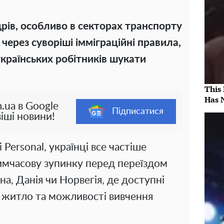
рів, особливо в секторах транспорту
 через суворіші імміграційні правила,
українських робітників шукати
This
Has 
.ua в Google
Підписатися
іші новини!
Personal, українці все частіше
имчасову зупинку перед переїздом
на, Данія чи Норвегія, де доступні
, житло та можливості вивчення