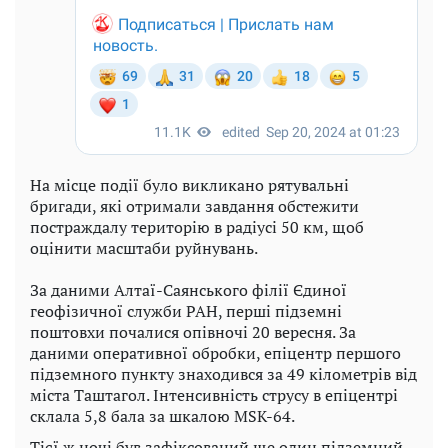
На місце події було викликано рятувальні
бригади, які отримали завдання обстежити
постраждалу територію в радіусі 50 км, щоб
оцінити масштаби руйнувань.
За даними Алтаї-Саянського філії Єдиної
геофізичної служби РАН, перші підземні
поштовхи почалися опівночі 20 вересня. За
даними оперативної обробки, епіцентр першого
підземного пункту знаходився за 49 кілометрів від
міста Таштагол. Інтенсивність струсу в епіцентрі
склала 5,8 бала за шкалою MSK-64.
Тієї ж ночі був зафіксований ще один підземний