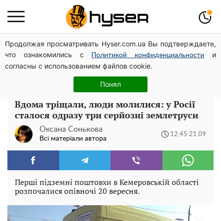
Продолжая просматривать Hyser.com.ua Вы подтверждаете,
Повністю гола Анна Трінчер блиснула "принадами":
что ознакомились с
и
таких розмірів ви ще не бачили
Политикой конфиденциальности
согласны с использованием файлов cookie.
Буде ще один Майдан, після якого повернеться Крим:
внучка відомого мольфара поділилася пророкуванням
Понял
Вдома тріщали, люди молилися: у Росії
сталося одразу три серйозні землетруси
Оксана Сонькова
12:45 21.09
Всі матеріали автора
Перші підземні поштовхи в Кемеровській області
розпочалися опівночі 20 вересня.