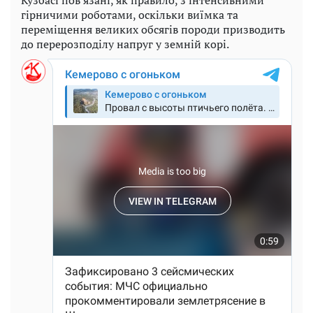
гірничими роботами, оскільки виїмка та
переміщення великих обсягів породи призводить
до перерозподілу напруг у земній корі.