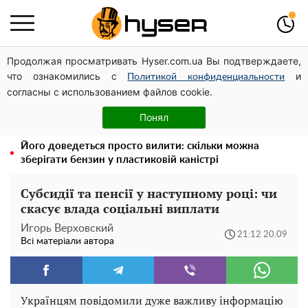
Продолжая просматривать Hyser.com.ua Вы подтверждаете,
Дрони із націнкою: Олександр Конотопський вивів
что ознакомились с
и
мільйони оборонного бюджету через фіктивну фірму в
Политикой конфиденциальности
согласны с использованием файлов cookie.
Естонії
Повністю гола Анна Трінчер блиснула "принадами":
Понял
таких розмірів ви ще не бачили
Його доведеться просто вилити: скільки можна
зберігати бензин у пластиковій каністрі
Субсидії та пенсії у наступному році: чи
скасує влада соціальні виплати
Игорь Верховский
21:12 20.09
Всі матеріали автора
Українцям повідомили дуже важливу інформацію