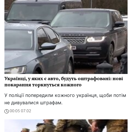
Українці, у яких є авто, будуть оштрафовані: нові
покарання торкнуться кожного
У поліції попередили кожного українця, щоби потім
не дивувалися штрафам.
00:05 07.02