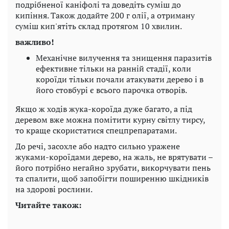
подрібненої каніфолі та доведіть суміш до
кипіння. Також додайте 200 г олії, а отриману
суміш кип'ятіть склад протягом 10 хвилин.
важливо!
Механічне вилучення та знищення паразитів
ефективне тільки на ранній стадії, коли
короїди тільки почали атакувати дерево і в
його стовбурі є всього парочка отворів.
Якщо ж ходів жука-короїда дуже багато, а під
деревом вже можна помітити курну світлу тирсу,
то краще скористатися спецпрепаратами.
До речі, засохле або надто сильно уражене
жуками-короїдами дерево, на жаль, не врятувати –
його потрібно негайно зрубати, викорчувати пень
та спалити, щоб запобігти поширенню шкідників
на здорові рослини.
Читайте також: