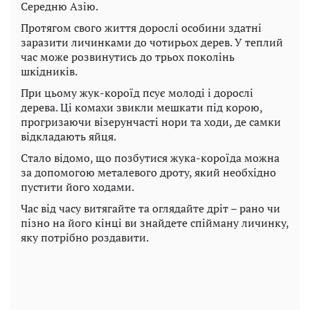
Середню Азію.
Протягом свого життя дорослі особини здатні
заразити личинками до чотирьох дерев. У теплий
час може розвинутись до трьох поколінь
шкідників.
При цьому жук-короїд псує молоді і дорослі
дерева. Ці комахи звикли мешкати під корою,
прогризаючи візерунчасті нори та ходи, де самки
відкладають яйця.
Стало відомо, що позбутися жука-короїда можна
за допомогою металевого дроту, який необхідно
пустити його ходами.
Час від часу витягайте та оглядайте дріт – рано чи
пізно на його кінці ви знайдете спійману личинку,
яку потрібно роздавити.