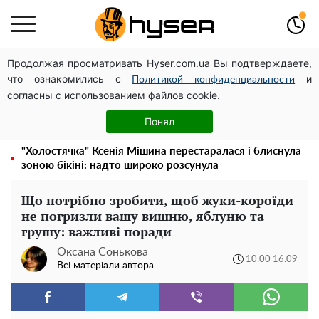
Продолжая просматривать Hyser.com.ua Вы подтверждаете,
Павло Прудніков та його дивовижна кар'єра від актора
что ознакомились с
и
у російському театрі до номінанта у керівники
Политикой конфиденциальности
согласны с использованием файлов cookie.
Федерації профспілок
Повністю гола Анна Трінчер блиснула "принадами":
Понял
таких розмірів ви ще не бачили
"Холостячка" Ксенія Мішина перестаралася і блиснула
зоною бікіні: надто широко розсунула
Що потрібно зробити, щоб жуки-короїди
не погризли вашу вишню, яблуню та
грушу: важливі поради
Оксана Сонькова
10:00 16.09
Всі матеріали автора