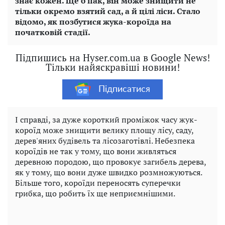
знає кожен. Ще б пак, він може знищити не
тільки окремо взятий сад, а й цілі ліси. Стало
відомо, як позбутися жука-короїда на
початковій стадії.
Підпишись на Hyser.com.ua в Google News!
Тільки найяскравіші новини!
Підписатися
І справді, за дуже короткий проміжок часу жук-
короїд може знищити велику площу лісу, саду,
дерев'яних будівель та лісозаготівлі. Небезпека
короїдів не так у тому, що вони живляться
деревною породою, що провокує загибель дерева,
як у тому, що вони дуже швидко розмножуються.
Більше того, короїди переносять суперечки
грибка, що робить їх ще неприємнішими.