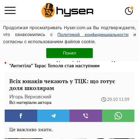
Продолжая просматривать Hyser.com.ua Вы подтверждаете,
Чи може Поштова площа стати головною точкою
что ознакомились с
и
входу до історичного Києва
Политикой конфиденциальности
согласны с использованием файлов cookie.
Гола Олена Тополя у цікавих позах змусила відвисати
щелепи: злив відео – було лише початком
Понял
Олена Тополя злив відео – це далеко не все: фронтмен
"Антитіла" Тарас Тополя став наступним
Всіх юнаків чекають у ТЦК: що готує
доля школярам
Игорь Верховский
20:10 11.09
Всі матеріали автора
Це важливо знати.